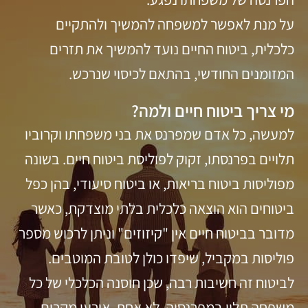
על מנת לאפשר למשפחה להמשיך ולהתקיים
כלכלית, ביטוח החיים נועד להמשיך את תזרים
המזומנים החודשי, בהתאם לכיסוי שנרכש.
מי צריך ביטוח חיים ולמה?
למעשה, כל אדם שמפרנס את בני משפחתו וקרוביו
תלויים בפרנסתו, זקוק לפוליסת
ביטוח חיים
. בשונה
מפוליסות
ביטוח בריאות
, או ביטוח סיעודי, בהן כפל
ביטוחים הוא הוצאה כלכלית בלתי מוצדקת, כאשר
מדובר בביטוח חיים אין "קיזוזים" וניתן לרכוש מספר
פוליסות במקביל, שיפדו כולן לטובת המוטבים.
לביטוח זה חשיבות רבה, שכן חוסנה הכלכלי של כל
משפחה תלוי במפרנסיה. לא אחת, אירעו מקרים